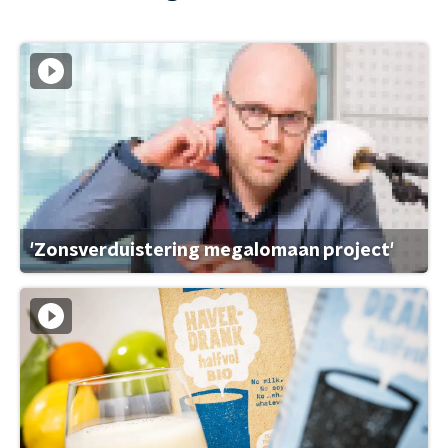
'Zonsverduistering megalomaan project'