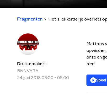
Fragmenten
'Het is lekkerder je over iets 
Matthias Va
opwinden, 
onze enige
Druktemakers
hier!
BNNVARA
24 juni 2018 03:00 - 05:00
Speel