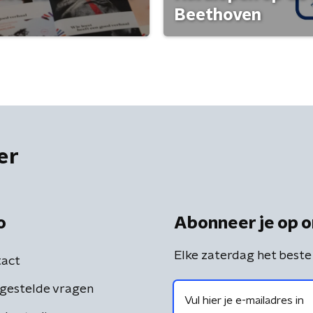
Beethoven
er
o
Abonneer je op o
Elke zaterdag het beste
act
gestelde vragen