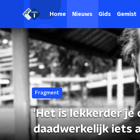
Home
Nieuws
Gids
Gemist
Fragment
'Het is lekkerder je
daadwerkelijk iets 