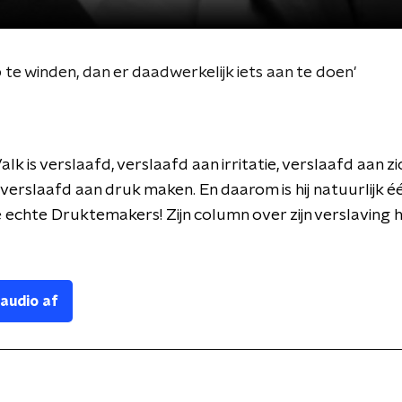
op te winden, dan er daadwerkelijk iets aan te doen'
lk is verslaafd, verslaafd aan irritatie, verslaafd aan zi
verslaafd aan druk maken. En daarom is hij natuurlijk é
 echte Druktemakers! Zijn column over zijn verslaving h
 audio af