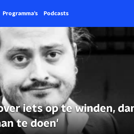
Programma's
Podcasts
 over iets op te winden, da
aan te doen'