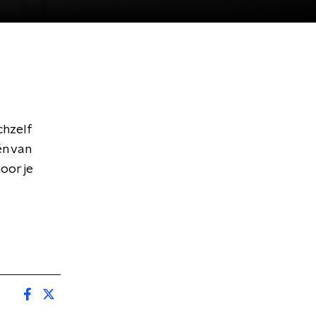
chzelf
én van
oor je