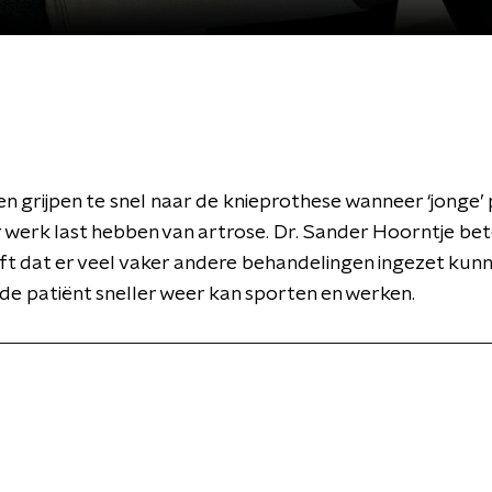
 grijpen te snel naar de knieprothese wanneer ‘jonge’ 
werk last hebben van artrose. Dr. Sander Hoorntje beto
ft dat er veel vaker andere behandelingen ingezet ku
e patiënt sneller weer kan sporten en werken.