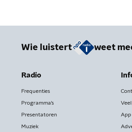
Wie luistert
weet me
Radio
Inf
Frequenties
Cont
Programma's
Veel
Presentatoren
App 
Muziek
Adv