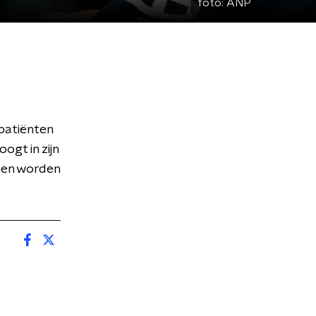
foto:
ANP
patiënten
ogt in zijn
nnen worden