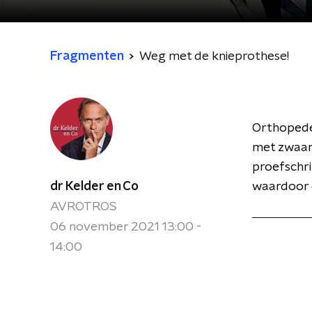
Fragmenten
Weg met de knieprothese!
Orthopeden
met zwaar 
proefschri
dr Kelder en Co
waardoor d
AVROTROS
06 november 2021 13:00 -
14:00