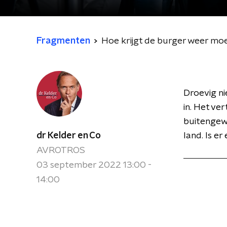
Fragmenten
Hoe krijgt de burger weer mo
Droevig ni
in. Het ver
buitengewo
dr Kelder en Co
land. Is e
AVROTROS
03 september 2022 13:00 -
14:00