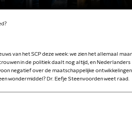
ed?
euws van het SCP deze week: we zien het allemaal maa
trouwen in de politiek daalt nog altijd, en Nederlanders 
on negatief over de maatschappelijke ontwikkelingen 
r een wondermiddel? Dr. Eefje Steenvoorden weet raad.