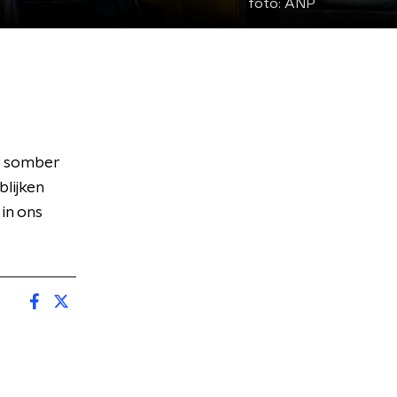
foto:
ANP
r somber
blijken
in ons