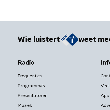
Wie luistert
weet me
Radio
Inf
Frequenties
Cont
Programma's
Veel
Presentatoren
App 
Muziek
Adv