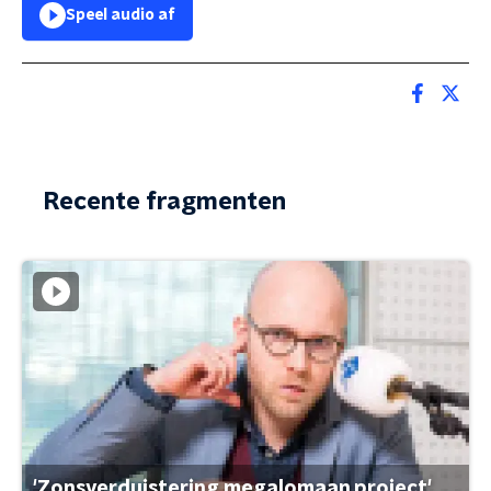
Speel audio af
Recente fragmenten
'Zonsverduistering megalomaan project'