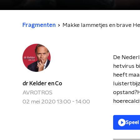
Fragmenten
Makke lammetjes en brave He
De Nederla
hetvirus b
heeft maa
dr Kelder en Co
luistertbi
opstand?H
AVROTROS
hoerecalc
02 mei 2020 13:00 - 14:00
Speel