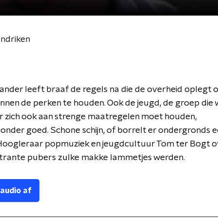
ndriken
nder leeft braaf de regels na die de overheid oplegt 
innen de perken te houden. Ook de jeugd, de groep die w
r zich ook aan strenge maatregelen moet houden,
jzonder goed. Schone schijn, of borrelt er ondergronds 
oogleraar popmuziek en jeugdcultuur Tom ter Bogt o
itrante pubers zulke makke lammetjes werden.
 audio af