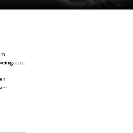
om
einigrisico
een
ver