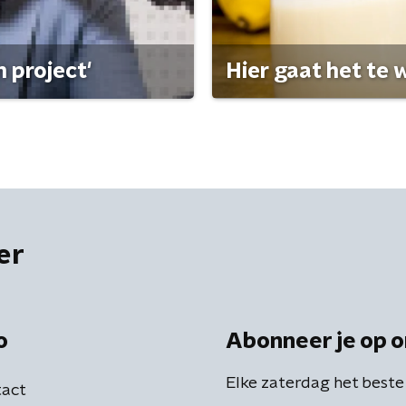
 project'
Hier gaat het te w
er
o
Abonneer je op o
Elke zaterdag het beste
act