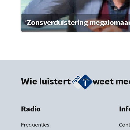
'Zonsverduistering megalomaan
Wie luistert
weet me
Radio
Inf
Frequenties
Cont