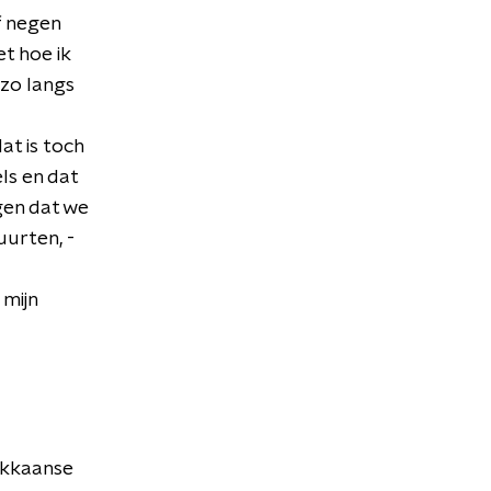
f negen
et hoe ik
 zo langs
at is toch
ls en dat
ggen dat we
uurten, -
 mijn
rokkaanse