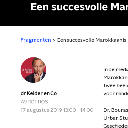
Een succesvolle Ma
Fragmenten
Een succesvolle Marokkaan is
In de medi
Marokkanen
twee beeld
dr Kelder en Co
voor minde
AVROTROS
17 augustus 2019 13:00 - 14:00
Dr. Bouras
Urban Studi
Geschieden