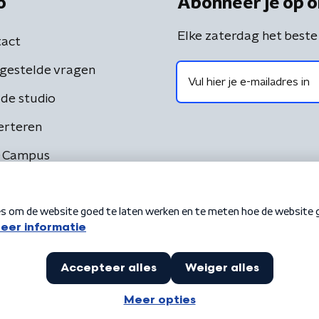
o
Abonneer je op o
Elke zaterdag het beste
act
gestelde vragen
de studio
erteren
 Campus