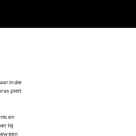
ar in die
ras pleit
nis en
er bij
view een