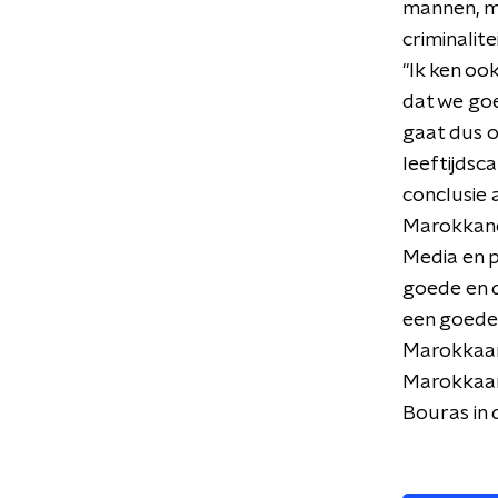
mannen, me
criminalite
"Ik ken oo
dat we goe
gaat dus 
leeftijdsc
conclusie
Marokkane
Media en p
goede en d
een goede 
Marokkaan,
Marokkaan 
Bouras in d