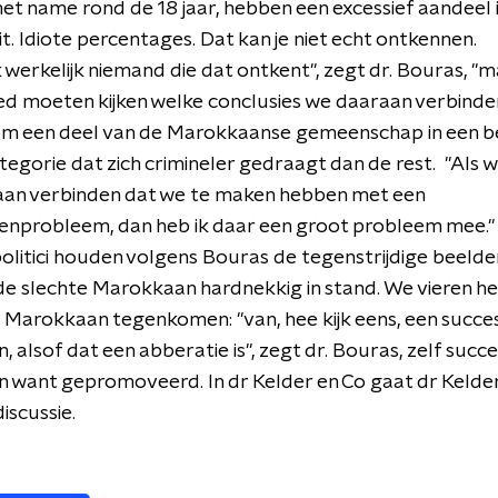
t name rond de 18 jaar, hebben een excessief aandeel 
it. Idiote percentages. Dat kan je niet echt ontkennen.
k werkelijk niemand die dat ontkent", zegt dr. Bouras, "m
d moeten kijken welke conclusies we daaraan verbinde
om een deel van de Marokkaanse gemeenschap in een 
ategorie dat zich crimineler gedraagt dan de rest. "Als 
 aan verbinden dat we te maken hebben met een
nprobleem, dan heb ik daar een groot probleem mee."
olitici houden volgens Bouras de tegenstrijdige beelde
e slechte Marokkaan hardnekkig in stand. We vieren he
Marokkaan tegenkomen: "van, hee kijk eens, een succe
 alsof dat een abberatie is", zegt dr. Bouras, zelf succe
want gepromoveerd. In dr Kelder en Co gaat dr Kelder
iscussie.