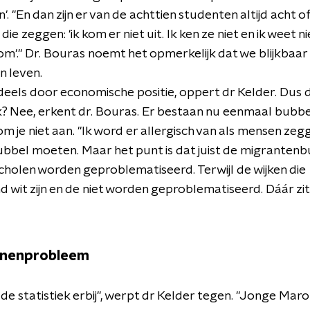
. "En dan zijn er van de achttien studenten altijd acht o
ie zeggen: 'ik kom er niet uit. Ik ken ze niet en ik weet ni
m'." Dr. Bouras noemt het opmerkelijk dat we blijkbaar
n leven.
eels door economische positie, oppert dr Kelder. Dus d
k? Nee, erkent dr. Bouras. Er bestaan nu eenmaal bubbe
m je niet aan. "Ik word er allergisch van als mensen ze
ubbel moeten. Maar het punt is dat juist de migrantenb
scholen worden geproblematiseerd. Terwijl de wijken die
wit zijn en de niet worden geproblematiseerd. Dáár zit
nenprobleem
de statistiek erbij", werpt dr Kelder tegen. "Jonge Ma