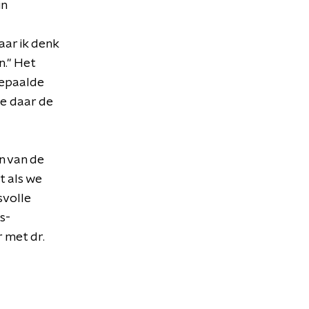
in
aar ik denk
n." Het
bepaalde
we daar de
n van de
t als we
svolle
s-
 met dr.