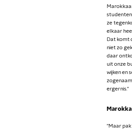
Marokkaan'
studenten d
ze tegenko
elkaar hee
Dat komt d
niet zo ge
daar ontko
uit onze b
wijken en 
zogenaamd 
ergernis."
Marokka
"Maar pak 