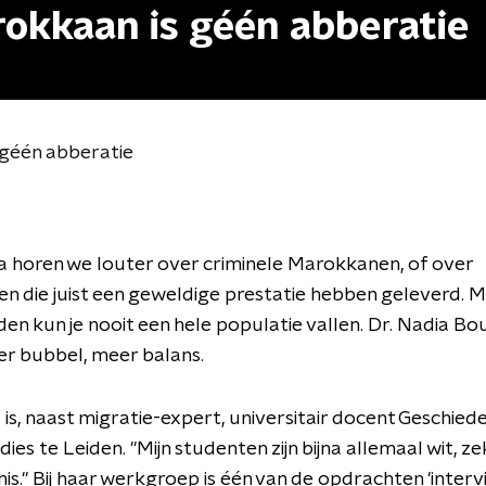
rokkaan is géén abberatie
 géén abberatie
a horen we louter over criminele Marokkanen, of over
 die juist een geweldige prestatie hebben geleverd. Ma
en kun je nooit een hele populatie vallen. Dr. Nadia Bou
r bubbel, meer balans.
 is, naast migratie-expert, universitair docent Geschiede
es te Leiden. "Mijn studenten zijn bijna allemaal wit, zek
is." Bij haar werkgroep is één van de opdrachten 'inter