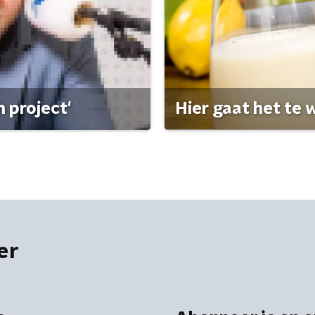
 project'
Hier gaat het te w
er