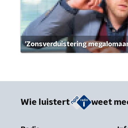
'Zonsverduistering megalomaan
Wie luistert
weet me