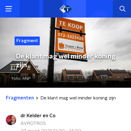
Fragment
De klant mag wel minder koning
zijn
foto:
ANP
Fragmenten
De klant mag wel minder koning zijn
dr Kelder en Co
AVROTROS