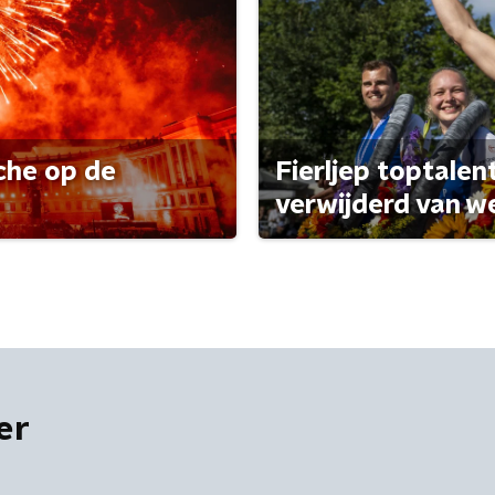
che op de
Fierljep toptalen
verwijderd van w
er