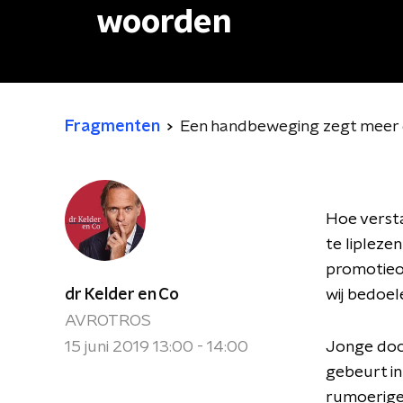
woorden
Fragmenten
Een handbeweging zegt meer
Hoe versta
te liplezen
promotieon
dr Kelder en Co
wij bedoel
AVROTROS
15 juni 2019 13:00 - 14:00
Jonge doct
gebeurt in
rumoerige 