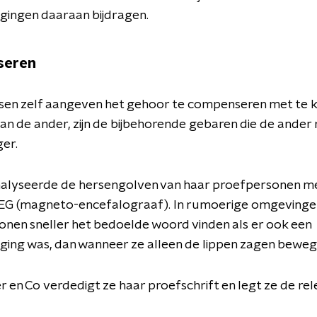
ingen daaraan bijdragen.
seren
en zelf aangeven het gehoor te compenseren met te ki
n de ander, zijn de bijbehorende gebaren die de ander
ger.
analyseerde de hersengolven van haar proefpersonen m
EG (magneto-encefalograaf). In rumoerige omgevinge
nen sneller het bedoelde woord vinden als er ook een
ing was, dan wanneer ze alleen de lippen zagen beweg
er en Co verdedigt ze haar proefschrift en legt ze de re