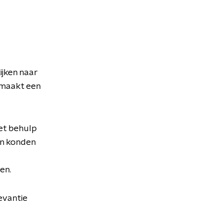
jken naar
 maakt een
et behulp
n konden
en.
levantie