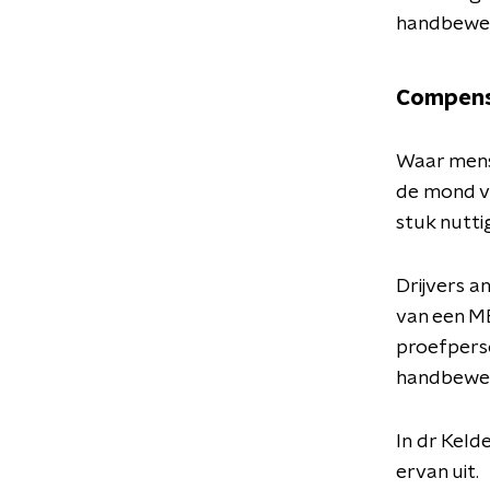
handbeweg
Compen
Waar mens
de mond va
stuk nutti
Drijvers 
van een M
proefperso
handbeweg
In dr Keld
ervan uit.