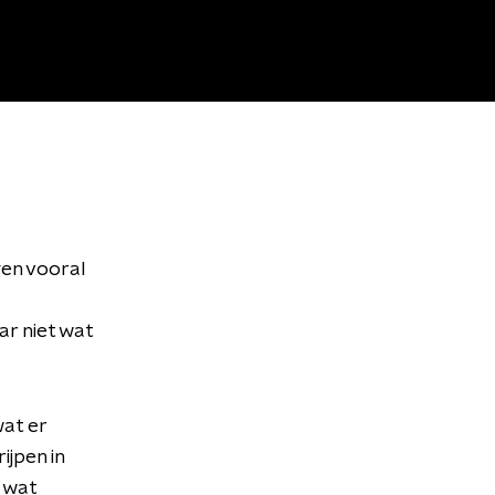
gen vooral
ar niet wat
at er
jpen in
r wat