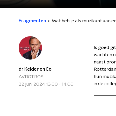
Fragmenten
Wat heb je als muzikant aan e
Is goed gi
wachten o
naast prom
dr Kelder en Co
Rotterdam
hun muzika
AVROTROS
in de coll
22 juni 2024 13:00 - 14:00