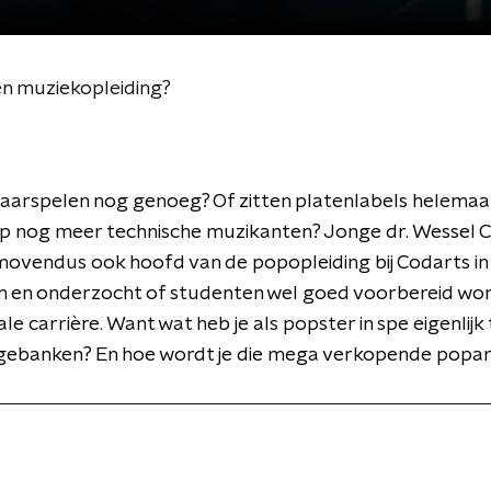
en muziekopleiding?
taarspelen nog genoeg? Of zitten platenlabels helemaal
p nog meer technische muzikanten? Jonge dr. Wessel C
ovendus ook hoofd van de popopleiding bij Codarts in
 en onderzocht of studenten wel goed voorbereid wo
le carrière. Want wat heb je als popster in spe eigenlijk
egebanken? En hoe wordt je die mega verkopende popar