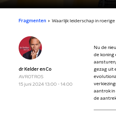
Fragmenten
Waarlijk leiderschap in roerige 
Nu de nieu
de koning 
aansturen,
dr Kelder en Co
gezag uit 
evolutiona
AVROTROS
verkiezing
15 juni 2024 13:00 - 14:00
aantrok in
de aantrek