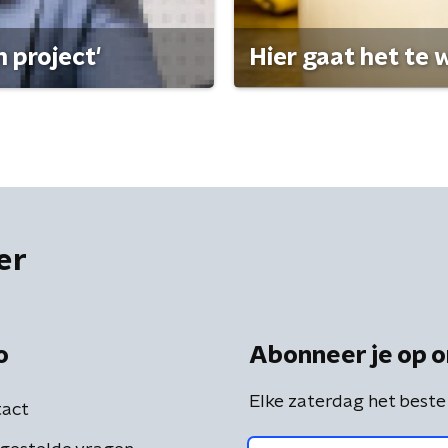
 project'
Hier gaat het te w
er
o
Abonneer je op o
Elke zaterdag het beste
act