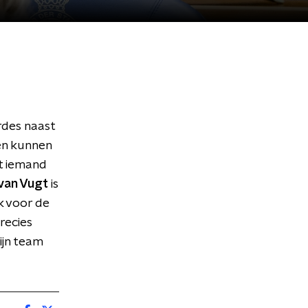
rdes naast
en kunnen
lt iemand
 van Vugt
is
k voor de
recies
ijn team