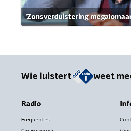
'Zonsverduistering megalomaan
Wie luistert
weet me
Radio
Inf
Frequenties
Cont