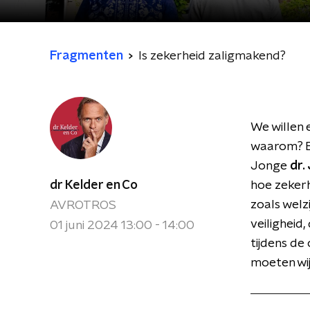
Fragmenten
Is zekerheid zaligmakend?
We willen 
waarom? En
Jonge
dr.
dr Kelder en Co
hoe zekerh
zoals welzi
AVROTROS
veiligheid
01 juni 2024 13:00 - 14:00
tijdens de
moeten wij