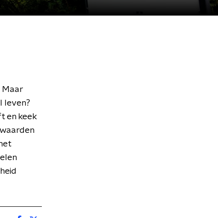
. Maar
l leven?
t en keek
e waarden
 met
gelen
rheid