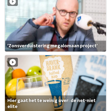
'Zonsverduistering megalomaan project'
Hier gaat het te weinig over: de net-niet
elite