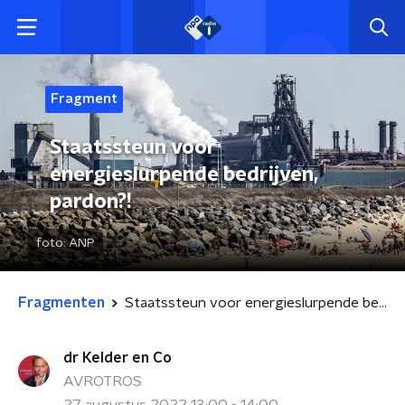
Fragment
Staatssteun voor
energieslurpende bedrijven,
pardon?!
foto:
ANP
Fragmenten
Staatssteun voor energieslurpende bedrijven, pardon?!
dr Kelder en Co
AVROTROS