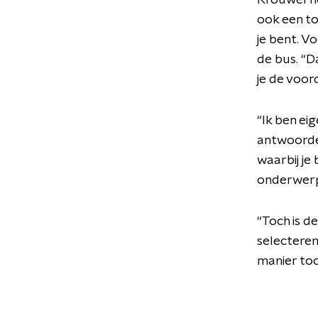
Krouwel h
ook een t
je bent. 
de bus. “D
je de voor
“Ik ben ei
antwoorden
waarbij je
onderwerp
“Toch is d
selecteren
manier toc