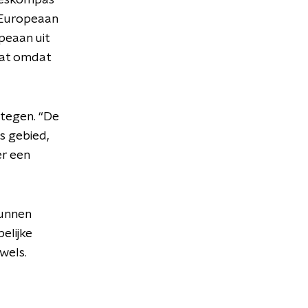
Kieskompas
 Europeaan
peaan uit
taat omdat
 tegen. “De
js gebied,
er een
kunnen
elijke
wels.