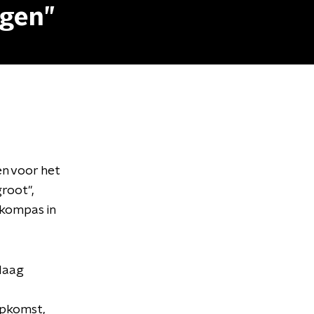
ngen”
en voor het
root",
skompas in
laag
opkomst,