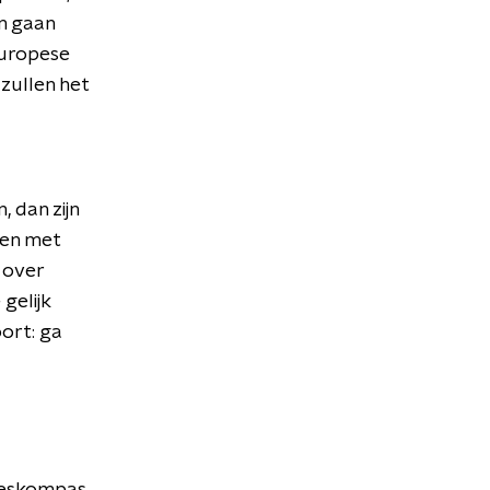
n gaan
Europese
zullen het
 dan zijn
sen met
 over
gelijk
ort: ga