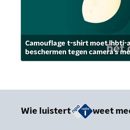
Camouflage t-shirt moet lhbti-
beschermen tegen camera's met 
Wie luistert
weet me