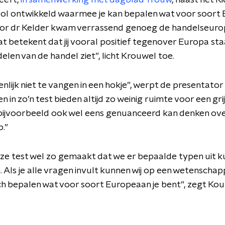
eeft,
in samenwerking met dagblad Trouw
, naast het 
ool ontwikkeld waarmee je kan bepalen wat voor soort
Voor dr Kelder kwam verrassend genoeg de handelseuro
at betekent dat jij vooral positief tegenover Europa s
delen van de handel ziet”, licht Krouwel toe.
genlijk niet te vangen in een hokje”, werpt de presentator
 in zo’n test bieden altijd zo weinig ruimte voor een gri
 bijvoorbeeld ook wel eens genuanceerd kan denken ov
.”
eze test wel zo gemaakt dat we er bepaalde typen uit 
. Als je alle vragen invult kunnen wij op een wetenschapp
h bepalen wat voor soort Europeaan je bent”, zegt Kou