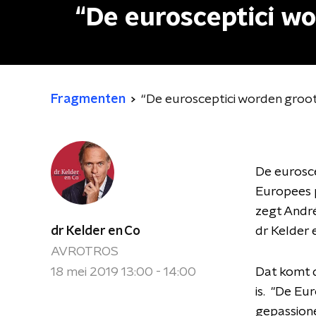
“De eurosceptici w
Fragmenten
“De eurosceptici worden groot
De eurosce
Europees 
zegt André
dr Kelder en Co
dr Kelder 
AVROTROS
18 mei 2019 13:00 - 14:00
Dat komt 
is.
"De Euro
gepassion