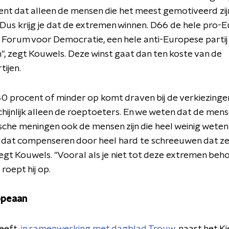
nt dat alleen de mensen die het meest gemotiveerd zij
us krijg je dat de extremen winnen. D66 de hele pro-
n Forum voor Democratie, een hele anti-Europese partij 
, zegt Kouwels. Deze winst gaat dan ten koste van de
ijen.
0 procent of minder op komt draven bij de verkiezingen,
hijnlijk alleen de roeptoeters. En we weten dat de men
sche meningen ook de mensen zijn die heel weinig weten
dat compenseren door heel hard te schreeuwen dat ze 
egt Kouwels.
"Vooral als je niet tot deze extremen beho
roept hij op.
opeaan