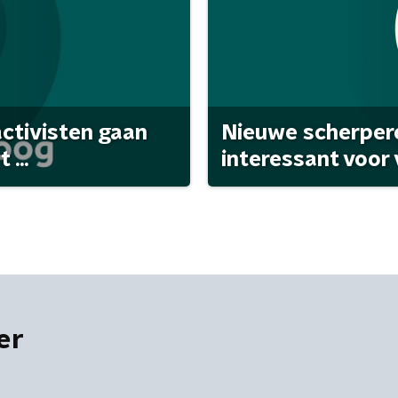
activisten gaan
Nieuwe scherpere
...
interessant voor
er