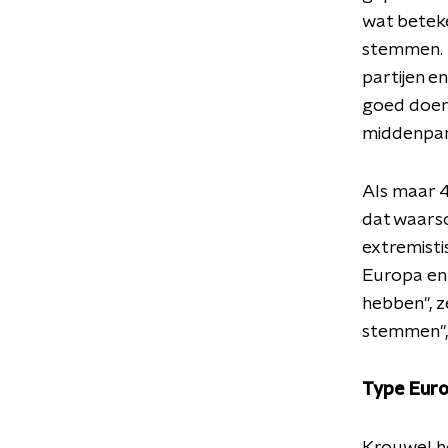
wat beteke
stemmen. D
partijen e
goed doen"
middenpart
Als maar 4
dat waarsc
extremisti
Europa en 
hebben", z
stemmen", 
Type Eur