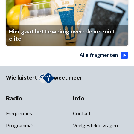
Hier gaat het te weinig over: de net-niet
elite
Alle fragmenten
Wie luistert
weet meer
Radio
Info
Frequenties
Contact
Programma's
Veelgestelde vragen