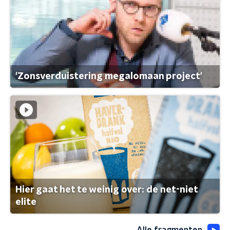
'Zonsverduistering megalomaan project'
Hier gaat het te weinig over: de net-niet
elite
Alle fragmenten