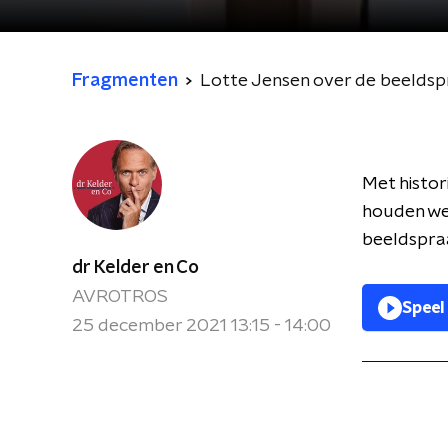
Fragmenten
Lotte Jensen over de beeldspra
Met histor
houden we 
beeldspraa
dr Kelder en Co
AVROTROS
Speel
25 december 2021 13:15 - 14:00