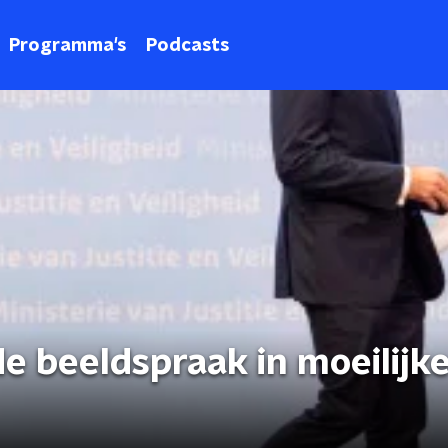
Programma's
Podcasts
e beeldspraak in moeilijk