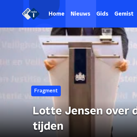
Home
Nieuws
Gids
Gemist
Fragment
Lotte Jensen over d
tijden