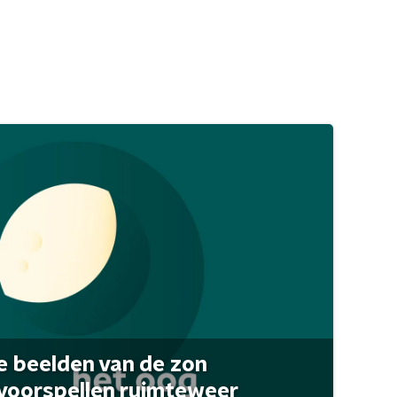
 beelden van de zon
 voorspellen ruimteweer