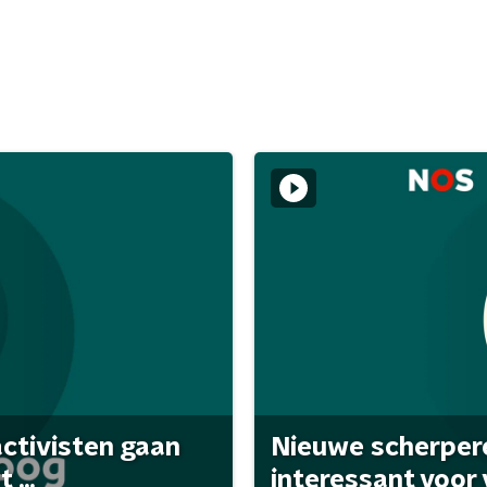
activisten gaan
Nieuwe scherpere
...
interessant voor