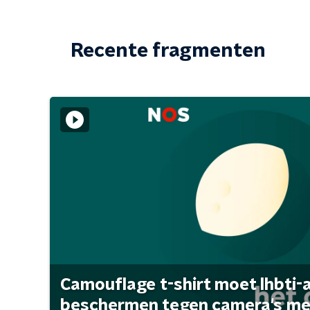
Recente fragmenten
Camouflage t-shirt moet lhbti-
beschermen tegen camera's met 