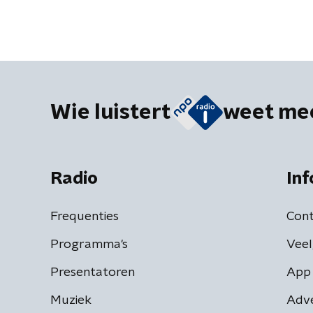
Wie luistert
weet me
Radio
Inf
Frequenties
Cont
Programma's
Veel
Presentatoren
App 
Muziek
Adv