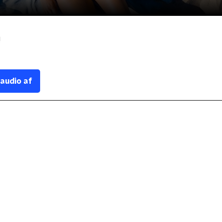
!
 audio af