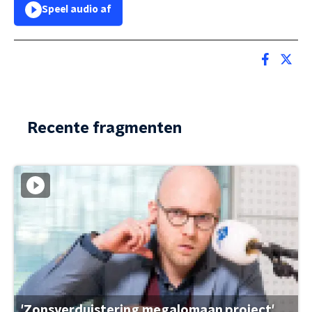
Speel audio af
Recente fragmenten
'Zonsverduistering megalomaan project'