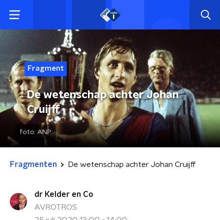
Fragment
De wetenschap achter Johan
Cruijff
foto:
ANP
Fragmenten
De wetenschap achter Johan Cruijff
dr Kelder en Co
AVROTROS