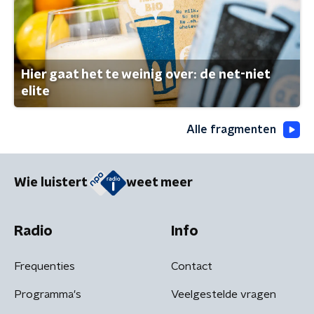
Hier gaat het te weinig over: de net-niet
elite
Alle fragmenten
Wie luistert
weet meer
Radio
Info
Frequenties
Contact
Programma's
Veelgestelde vragen