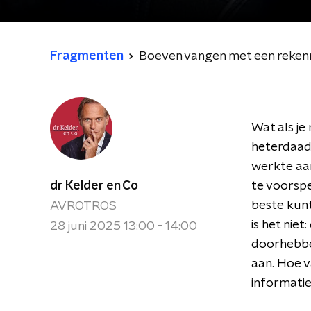
Fragmenten
Boeven vangen met een reke
Wat als j
heterdaad 
werkte aa
dr Kelder en Co
te voorspe
beste kunt
AVROTROS
is het niet
28 juni 2025 13:00 - 14:00
doorhebben
aan. Hoe v
informatie?