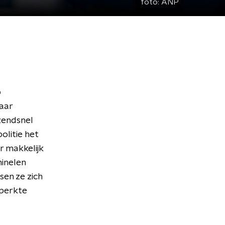
foto:
ANP
p
aar
zendsnel
olitie het
r makkelijk
minelen
en ze zich
eperkte