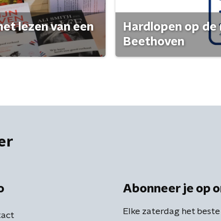
het lezen van een
Hardlopen op de 
Beethoven
er
o
Abonneer je op o
Elke zaterdag het beste
act