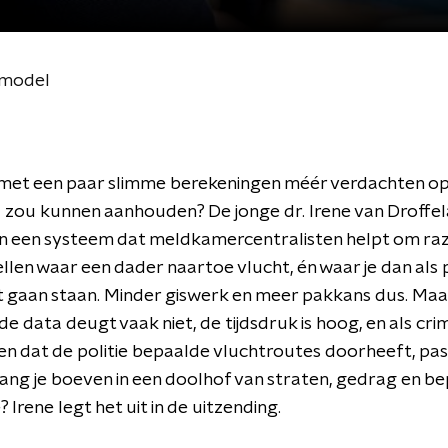
nmodel
e met een paar slimme berekeningen méér verdachten o
zou kunnen aanhouden? De jonge dr. Irene van Droffel
n een systeem dat meldkamercentralisten helpt om ra
llen waar een dader naartoe vlucht, én waar je dan als p
 gaan staan. Minder giswerk en meer pakkans dus. Maa
: de data deugt vaak niet, de tijdsdruk is hoog, en als cri
 dat de politie bepaalde vluchtroutes doorheeft, pass
ang je boeven in een doolhof van straten, gedrag en b
 Irene legt het uit in de uitzending.