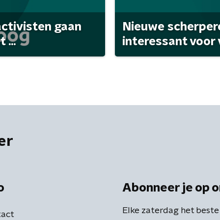
activisten gaan
Nieuwe scherpere
...
interessant voor
er
o
Abonneer je op o
Elke zaterdag het beste
act