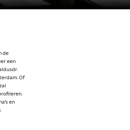
n de
eer een
aldusdr.
tterdam. Of
zal
rofileren.
ma’s en
s