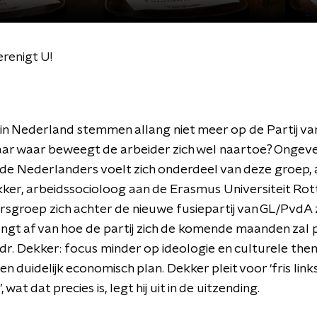
renigt U!
in Nederland stemmen allang niet meer op de Partij va
aar waar beweegt de arbeider zich wel naartoe? Ongev
de Nederlanders voelt zich onderdeel van deze groep, 
ker, arbeidssocioloog aan de Erasmus Universiteit Ro
rsgroep zich achter de nieuwe fusiepartij van GL/PvdA 
ngt af van hoe de partij zich de komende maanden zal p
 dr. Dekker: focus minder op ideologie en culturele the
n duidelijk economisch plan. Dekker pleit voor ‘fris link
 wat dat precies is, legt hij uit in de uitzending.