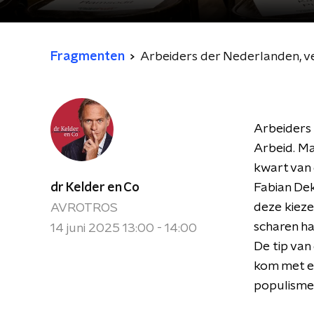
Fragmenten
Arbeiders der Nederlanden, ve
Arbeiders 
Arbeid. M
kwart van 
dr Kelder en Co
Fabian Dek
deze kieze
AVROTROS
scharen ha
14 juni 2025 13:00 - 14:00
De tip van
kom met ee
populisme’,