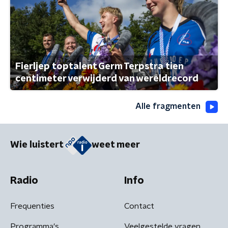
Fierljep toptalent Germ Terpstra tien
centimeter verwijderd van wereldrecord
Alle fragmenten
Wie luistert
weet meer
Radio
Info
Frequenties
Contact
Programma's
Veelgestelde vragen