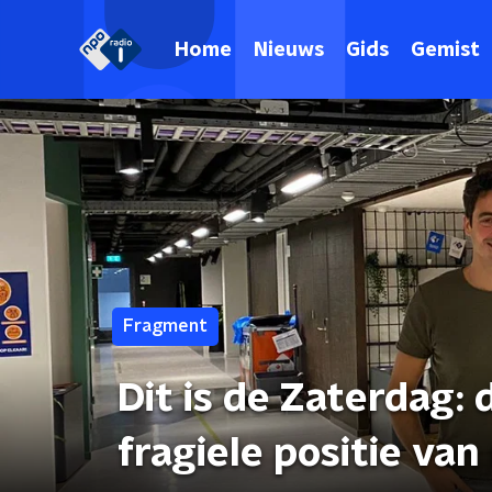
Home
Nieuws
Gids
Gemist
Fragment
Dit is de Zaterdag: 
fragiele positie van