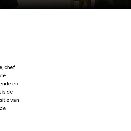
e, chef
 de
ende en
 is de
itie van
 de