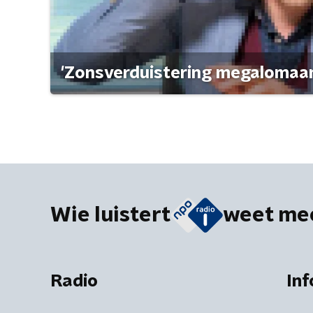
'Zonsverduistering megalomaan
Wie luistert
weet me
Radio
Inf