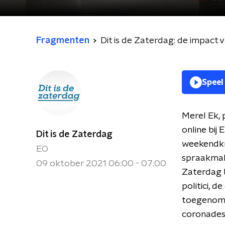
Fragmenten
Dit is de Zaterdag: de impact v
Speel
Merel Ek, p
online bij
Dit is de Zaterdag
weekendkr
EO
spraakmake
09 oktober 2021 06:00 - 07:00
Zaterdag b
politici, 
toegenome
coronades