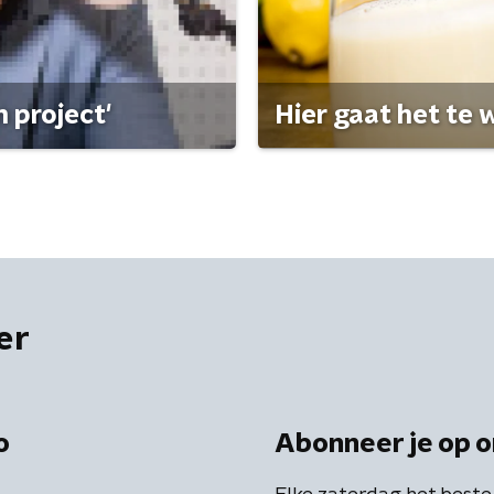
 project'
Hier gaat het te w
er
o
Abonneer je op o