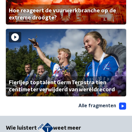
Hoe reageert de vuurwerkbranche op de
extreme droogte?
Fierljep toptalent Germ Terpstra tien
centimeter verwijderd van wereldrecord
Alle fragmenten
Wie luistert
weet meer