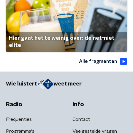
Hier gaat het te weinig over: de net-niet
elite
Alle fragmenten
Wie luistert
weet meer
Radio
Info
Frequenties
Contact
Programma's
Veelgestelde vragen