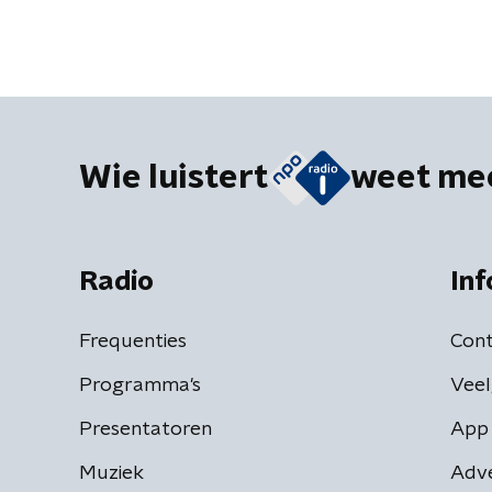
Wie luistert
weet me
Radio
Inf
Frequenties
Cont
Programma's
Veel
Presentatoren
App 
Muziek
Adv