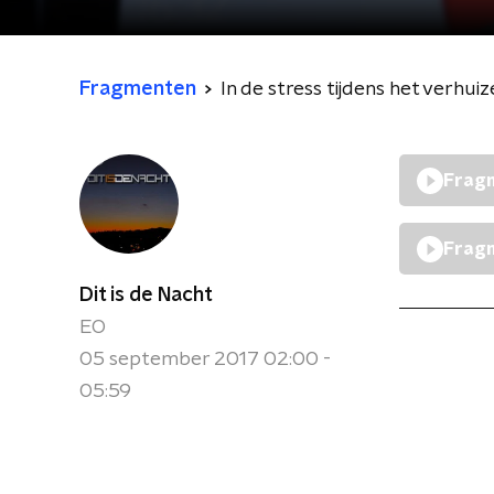
Fragmenten
In de stress tijdens het verhuize
Fragm
Fragm
Dit is de Nacht
EO
05 september 2017 02:00 -
05:59