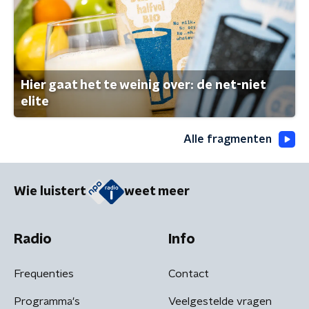
Hier gaat het te weinig over: de net-niet
elite
Alle fragmenten
Wie luistert
weet meer
Radio
Info
Frequenties
Contact
Programma's
Veelgestelde vragen