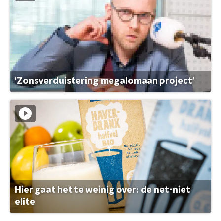
'Zonsverduistering megalomaan project'
Hier gaat het te weinig over: de net-niet
elite