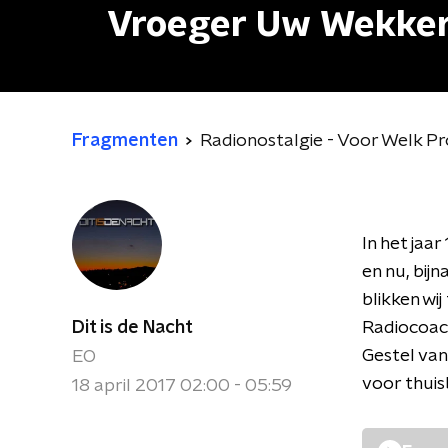
Vroeger Uw Wekke
Fragmenten
Radionostalgie - Voor Welk 
In het jaa
en nu, bij
blikken wi
Dit is de Nacht
Radiocoach
Gestel van
EO
voor thuis
18 april 2017 02:00 - 05:59