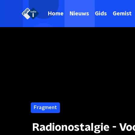
Home
Nieuws
Gids
Gemist
Fragment
Radionostalgie - V