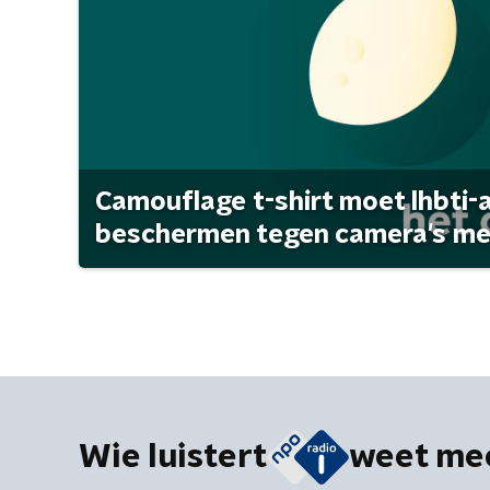
Camouflage t-shirt moet lhbti-
beschermen tegen camera's met 
Wie luistert
weet me