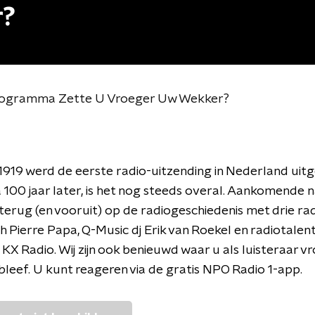
r?
Programma Zette U Vroeger Uw Wekker?
r 1919 werd de eerste radio-uitzending in Nederland ui
na 100 jaar later, is het nog steeds overal. Aankomende 
j terug (en vooruit) op de radiogeschiedenis met drie r
 Pierre Papa, Q-Music dj Erik van Roekel en radiotalent
 KX Radio. Wij zijn ook benieuwd waar u als luisteraar v
bleef. U kunt reageren via de gratis NPO Radio 1-app.