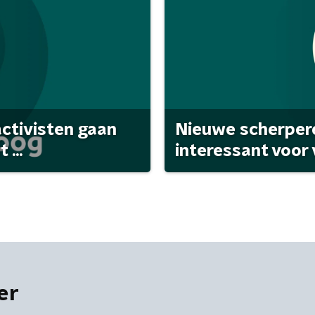
activisten gaan
Nieuwe scherpere
...
interessant voor
er