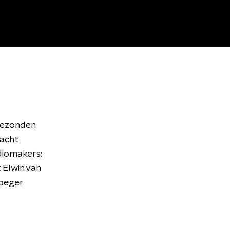
tgezonden
nacht
adiomakers:
 Elwin van
roeger