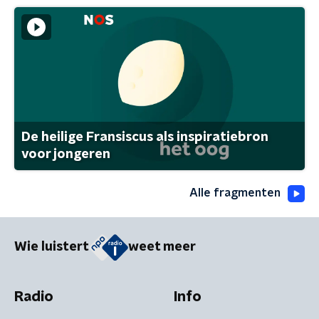
De heilige Fransiscus als inspiratiebron
voor jongeren
Alle fragmenten
Wie luistert
weet meer
Radio
Info