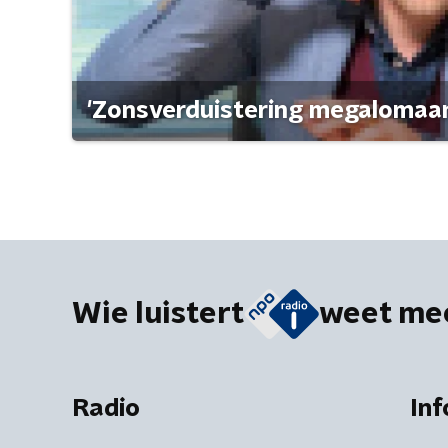
'Zonsverduistering megalomaan
Wie luistert
weet me
Radio
Inf