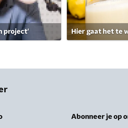
 project'
Hier gaat het te w
er
o
Abonneer je op o