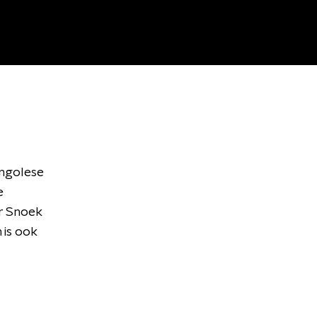
ongolese
e
r Snoek
 is ook