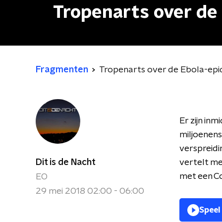
Tropenarts over de
Fragmenten
Tropenarts over de Ebola-epi
Er zijn in
miljoenens
verspreidi
Dit is de Nacht
vertelt me
met een C
EO
29 mei 2018 02:00 - 06:00
Speel