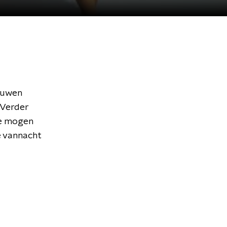
ouwen
 Verder
gle mogen
we vannacht