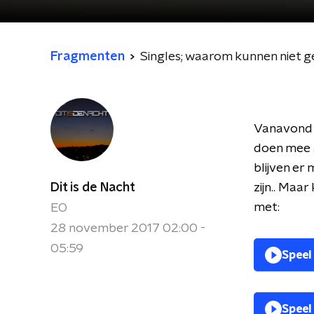
Fragmenten
Singles; waarom kunnen niet g
Vanavond 
doen mee a
blijven er
Dit is de Nacht
zijn.. Maa
met:
EO
28 november 2017 02:00 -
05:59
Speel
Speel