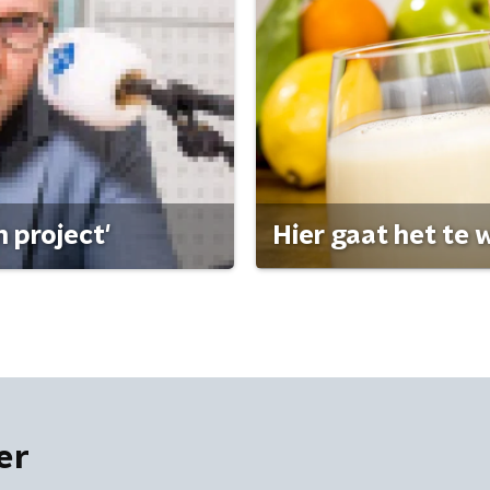
 project'
Hier gaat het te w
er