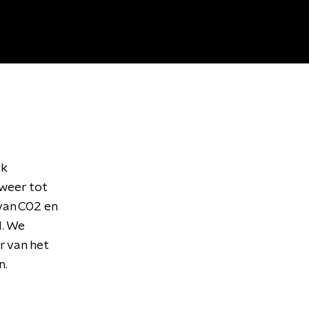
rk
weer tot
 van C02 en
d. We
r van het
n.