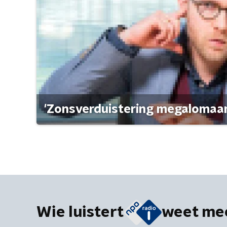
'Zonsverduistering megalomaan
Wie luistert
weet me