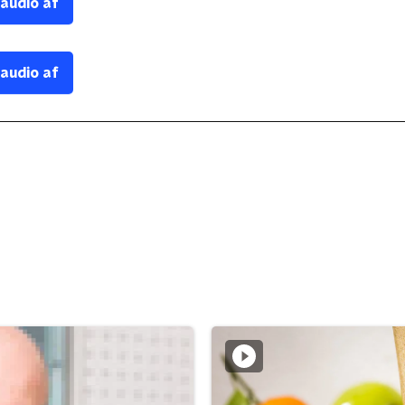
 audio af
 audio af