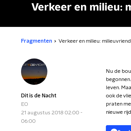
Verkeer en milieu: m
Fragmenten
Verkeer en milieu: milieuvriende
Nu de bouw
begonnen.
leven. Maa
Dit is de Nacht
ook de vli
praten met
EO
nieuwe rij
21 augustus 2018 02:00 -
06:00