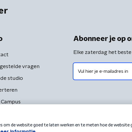
er
o
Abonneer je op o
Elke zaterdag het beste
act
gestelde vragen
de studio
erteren
 Campus