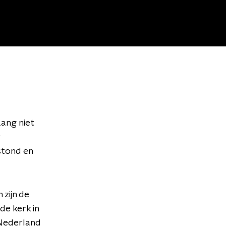
Lang niet
stond en
zijn de
de kerk in
n Nederland