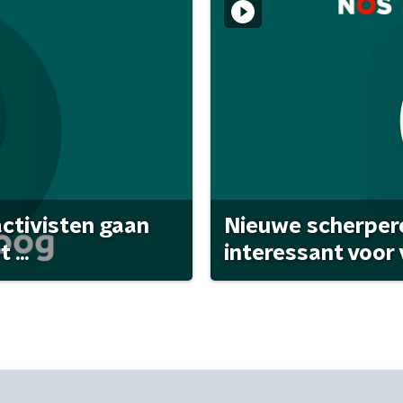
activisten gaan
Nieuwe scherpere
...
interessant voor