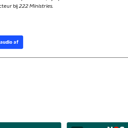
cteur bij
222 Ministries.
 audio af