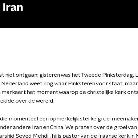
 Iran
ast niet ontgaan: gisteren was het Tweede Pinksterdag. 
n Nederland weet nog waar Pinksteren voor staat, maar
 markeert het moment waarop de christelijke kerk ont
reidde over de wereld.
die momenteel een opmerkelijk sterke groei meemaken 
onder andere Iran en China. We praten over de groei van 
arshid Seyed Mehdi , hij is pastor van de Iraanse kerk i