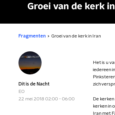
Groei van de kerk in
Fragmenten
Groei van de kerk in Iran
Het is u v
iedereen i
Pinksteren
Dit is de Nacht
zich versp
EO
22 mei 2018 02:00 - 06:00
De kerken 
kerken in 
Iran met F