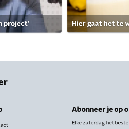
 project'
Hier gaat het te w
er
o
Abonneer je op o
Elke zaterdag het beste
act