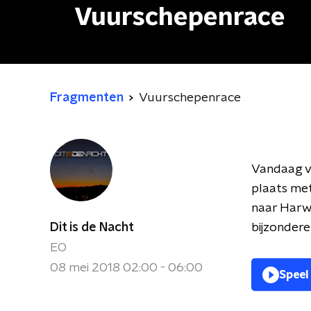
Vuurschepenrace
Fragmenten
Vuurschepenrace
Vandaag vi
plaats me
naar Harwi
Dit is de Nacht
bijzondere
EO
08 mei 2018 02:00 - 06:00
Speel