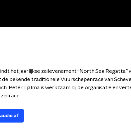
ndt het jaarlijkse zeilevenement “North Sea Regatta” 
t de bekende traditionele Vuurschepenrace van Schev
ch. Peter Tjalma is werkzaam bij de organisatie en vert
 zeilrace.
 audio af