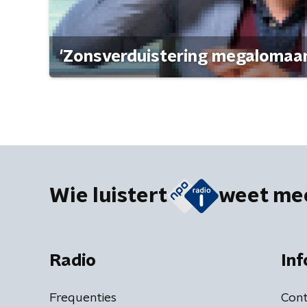
'Zonsverduistering megalomaan
Wie luistert
weet me
Radio
Inf
Frequenties
Cont