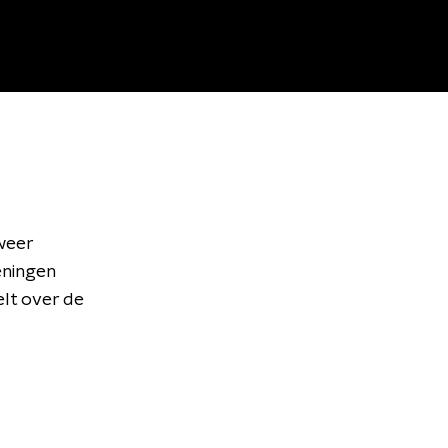
weer
eningen
elt over de