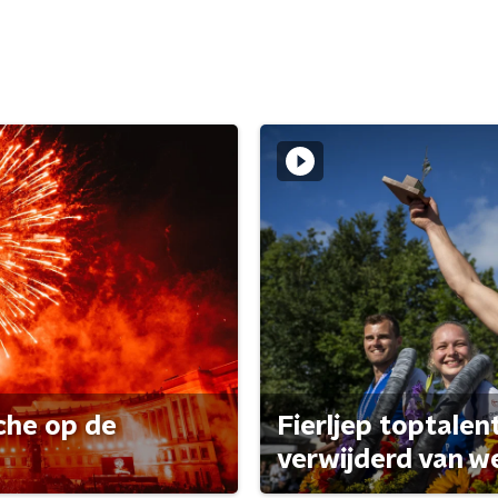
che op de
Fierljep toptalen
verwijderd van w