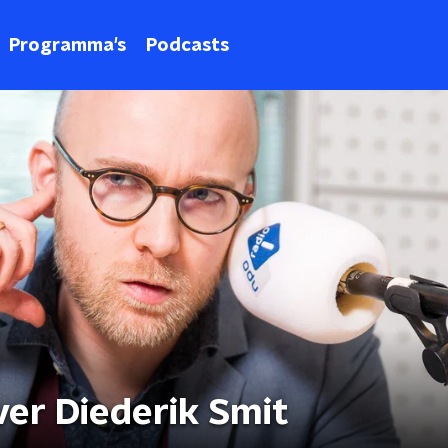
Programma's
Podcasts
ver Diederik Smit