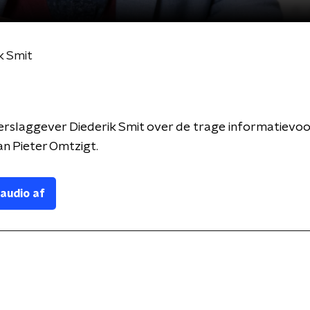
k Smit
verslaggever Diederik Smit over de trage informatievoor
van Pieter Omtzigt.
 audio af