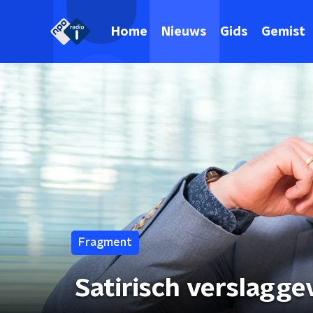
Home
Nieuws
Gids
Gemist
Fragment
Satirisch verslagge