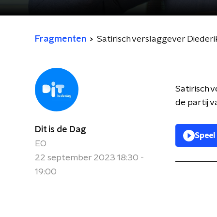
Fragmenten
Satirisch verslaggever Diederi
Satirisch 
de partij 
Dit is de Dag
Speel
EO
22 september 2023 18:30 -
19:00