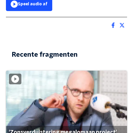
Speel audio af
Recente fragmenten
'Zonsverduistering megalomaan project'