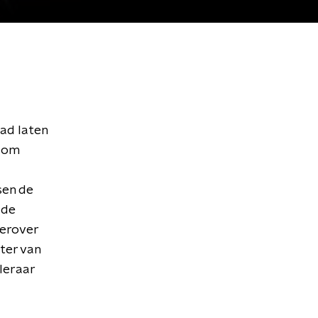
ad laten
n om
sen de
 de
ierover
ter van
leraar