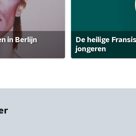
 in Berlijn
De heilige Fransi
jongeren
er