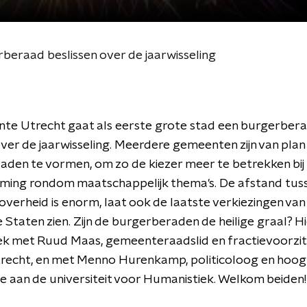
eraad beslissen over de jaarwisseling
te Utrecht gaat als eerste grote stad een burgerbera
over de jaarwisseling. Meerdere gemeenten zijn van pla
den te vormen, om zo de kiezer meer te betrekken bij
rming rondom maatschappelijk thema's. De afstand tus
overheid is enorm, laat ook de laatste verkiezingen van
e Staten zien. Zijn de burgerberaden de heilige graal? H
ek met Ruud Maas, gemeenteraadslid en fractievoorzit
trecht, en met Menno Hurenkamp, politicoloog en hoog
 aan de universiteit voor Humanistiek. Welkom beiden!