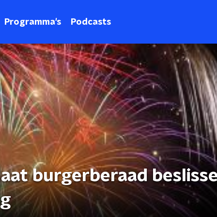
Programma's
Podcasts
aat burgerberaad besliss
ng