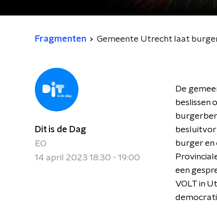
Fragmenten
Gemeente Utrecht laat burgerb
De gemeen
beslissen 
burgerbera
Dit is de Dag
besluitvo
burger en 
EO
Provincial
14 april 2023 18:30 - 19:00
een gespr
VOLT in U
democratie