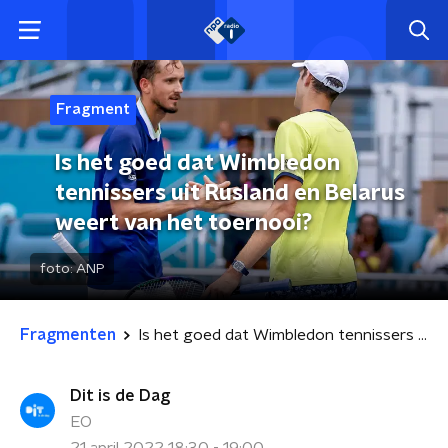
Fragment
Is het goed dat Wimbledon
tennissers uit Rusland en Belarus
weert van het toernooi?
foto:
ANP
Fragmenten
Is het goed dat Wimbledon tennissers uit Rusland en Belarus weert van het toernooi?
Dit is de Dag
EO