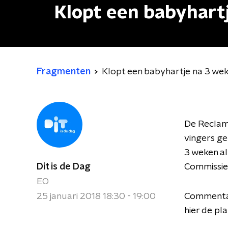
Klopt een babyhart
Fragmenten
Klopt een babyhartje na 3 we
De Reclam
vingers ge
3 weken al
Dit is de Dag
Commissie
EO
25 januari 2018 18:30 - 19:00
Commentat
hier de pla