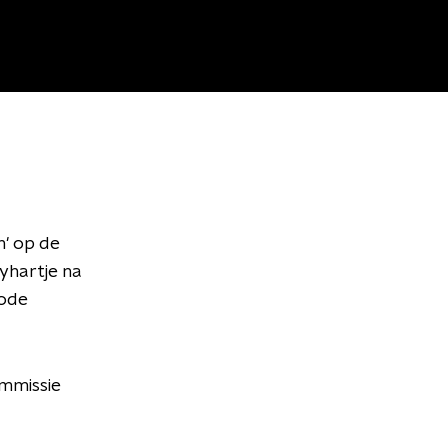
' op de
yhartje na
Code
mmissie