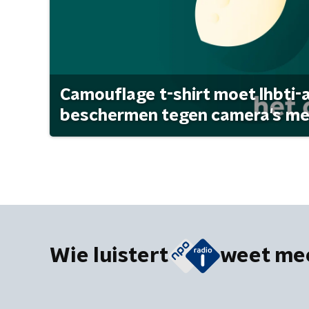
Camouflage t-shirt moet lhbti-
beschermen tegen camera's met 
Wie luistert
weet me