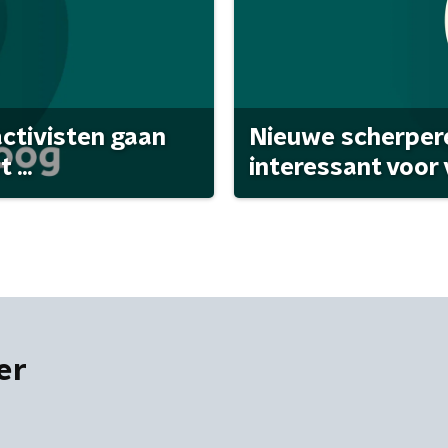
activisten gaan
Nieuwe scherpere
...
interessant voor
er