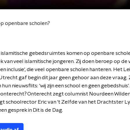
op openbare scholen?
 islamitische gebedsruimtes komen op openbare schole
k van veel islamitische jongeren. Zij doen beroep op de
t en inclusie', die veel openbare scholen hanteren. Het Le
 Utrecht gaf begin dit jaar geen gehoor aan deze vraag. Z
 hun nieuwsflits: 'wij zijn een school en geen gebedshuis'.
f onterecht? Onterecht zegt columnist Nourdeen Wilde
gt schoolrector Eric van 't Zelfde van het Drachtster L
en gesprek in Dit is de Dag.