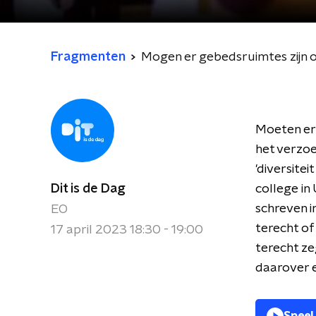
Fragmenten
Mogen er gebedsruimtes zijn 
Moeten er
het verzoe
'diversitei
Dit is de Dag
college in
schreven in
EO
terecht o
17 april 2023 18:30 - 19:00
terecht ze
daarover e