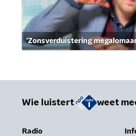
'Zonsverduistering megalomaan
Wie luistert
weet me
Radio
Inf