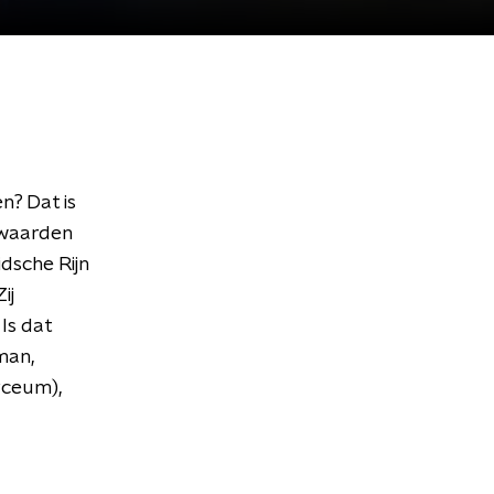
n? Dat is
 waarden
idsche Rijn
ij
 Is dat
man,
yceum),