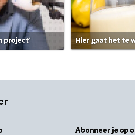
 project'
Hier gaat het te w
er
o
Abonneer je op o