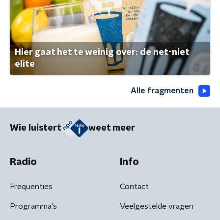
Hier gaat het te weinig over: de net-niet
elite
Alle fragmenten
Wie luistert
weet meer
Radio
Info
Frequenties
Contact
Programma's
Veelgestelde vragen