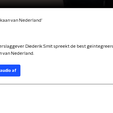
kaan van Nederland'
verslaggever Diederik Smit spreekt de best geïntegreer
 van Nederland.
 audio af