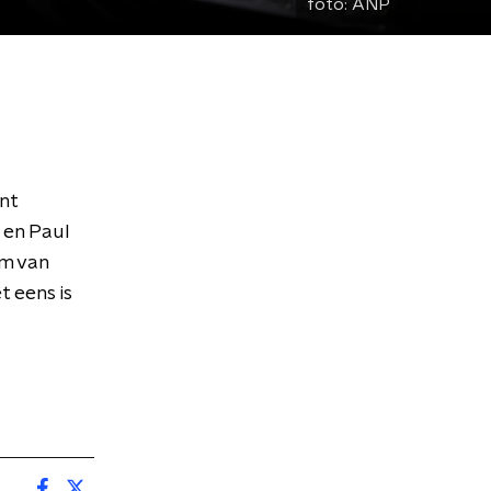
foto:
ANP
nt
 en Paul
im van
t eens is