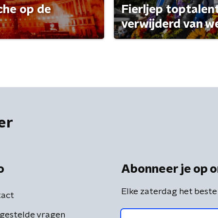
che op de
Fierljep toptalen
verwijderd van w
er
o
Abonneer je op o
Elke zaterdag het beste
act
gestelde vragen