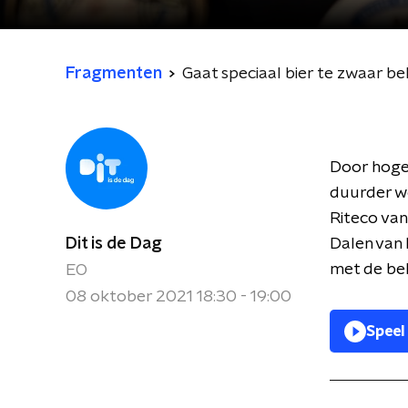
Fragmenten
Gaat speciaal bier te zwaar b
Door hoger
duurder w
Riteco van
Dit is de Dag
Dalen van 
met de be
EO
08 oktober 2021 18:30 - 19:00
Speel