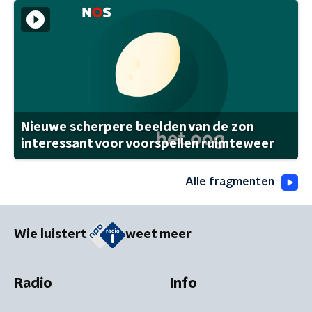
Nieuwe scherpere beelden van de zon
interessant voor voorspellen ruimteweer
Alle fragmenten
Wie luistert
weet meer
Radio
Info