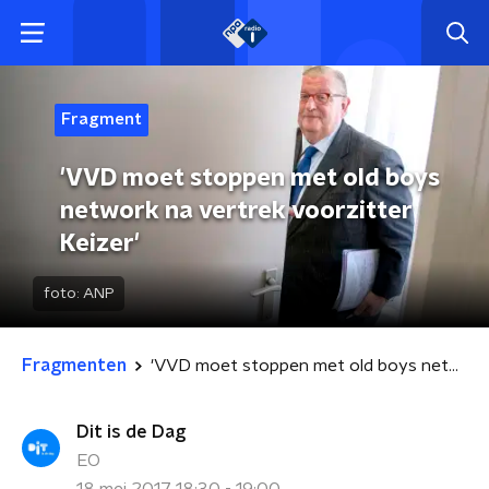
Fragment
'VVD moet stoppen met old boys
network na vertrek voorzitter
Keizer'
foto:
ANP
Fragmenten
'VVD moet stoppen met old boys network na vertrek voorzitter Keizer'
Dit is de Dag
EO