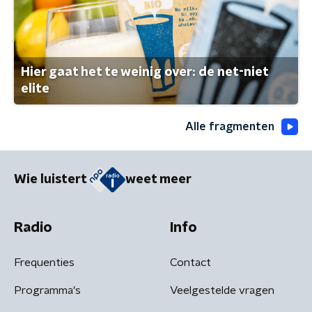
Hier gaat het te weinig over: de net-niet
elite
Alle fragmenten
Wie luistert
weet meer
Radio
Info
Frequenties
Contact
Programma's
Veelgestelde vragen