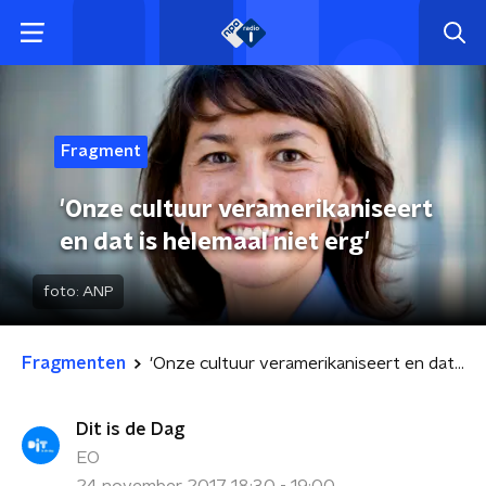
Fragment
'Onze cultuur veramerikaniseert
en dat is helemaal niet erg'
foto:
ANP
Fragmenten
'Onze cultuur veramerikaniseert en dat is helemaal niet erg'
Dit is de Dag
EO